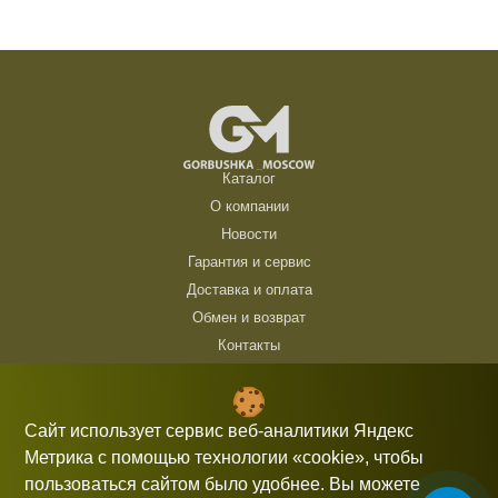
Каталог
О компании
Новости
Гарантия и сервис
Доставка и оплата
Обмен и возврат
Контакты
ТЦ Горбушка, г. Москва, ул. Барклая, 8, павильон 140/6 (1 этаж)
10:00 — 21:00 без выходных
Сайт использует сервис веб-аналитики Яндекс
Метрика с помощью технологии «cookie», чтобы
+7 (926) 714 00 54
пользоваться сайтом было удобнее. Вы можете
gorbushka-moscow@yandex.ru