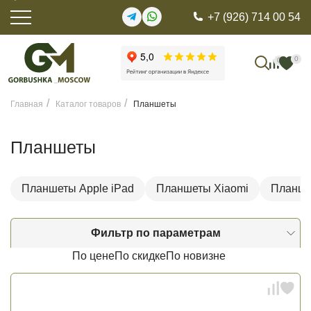
+7 (926) 714 00 54
0
0
Главная
Каталог товаров
Планшеты
Планшеты
Планшеты Apple iPad
Планшеты Xiaomi
Планше
Фильтр по параметрам
По цене
По скидке
По новизне