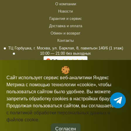
О компании
Новости
Гарантия и сервис
Доставка и оплата
Обмен и возврат
Контакты
ТЦ Горбушка, г. Москва, ул. Барклая, 8, павильон 140/6 (1 этаж)
10:00 — 21:00 без выходных
+7 (926) 714 00 54
Сайт использует сервис веб-аналитики Яндекс
gorbushka-moscow@yandex.ru
Метрика с помощью технологии «cookie», чтобы
пользоваться сайтом было удобнее. Вы можете
запретить обработку cookies в настройках браузера.
Продолжая пользоваться сайтом, вы соглашаетесь
Информация, представленная на сайте, не является публичной
с политикой обработки персональных данных и
офертой.
© 2026 gorbushka-moscow
файлов cookie.
Политика конфиденциальности
Разработка сайта
Согласен
Студия «СТРОИМ САЙТ»