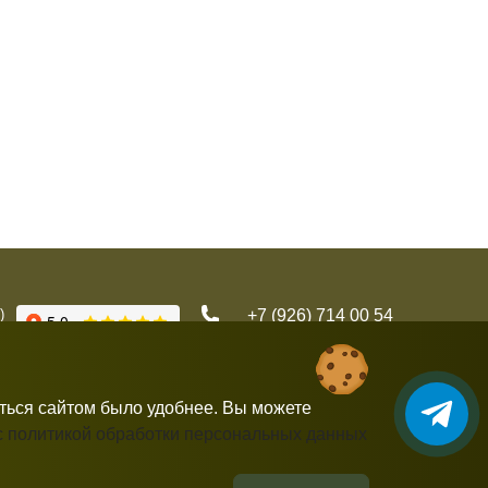
)
+7 (926) 714 00 54
gorbushka-moscow@yandex.ru
аться сайтом было удобнее. Вы можете
с политикой обработки персональных данных