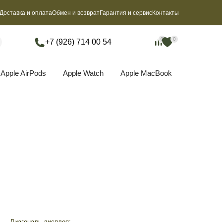
Доставка и оплата
Обмен и возврат
Гарантия и сервис
Контакты
0
0
0
0
+7 (926) 714 00 54
Apple AirPods
Apple Watch
Apple MacBook
Диагональ дисплея: