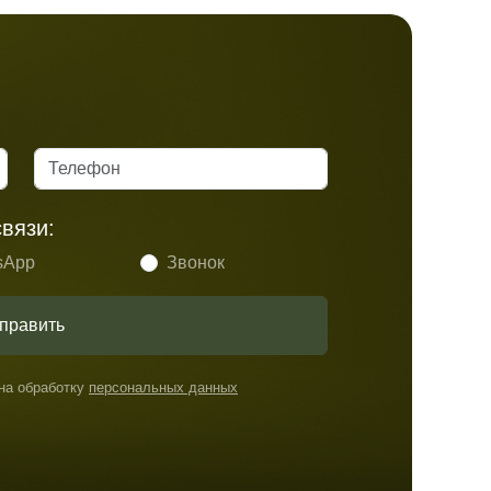
вязи:
sApp
Звонок
править
 на обработку
персональных данных