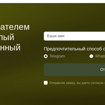
пателем
упый
анный
Предпочтительный способ с
Telegram
What
От
Отправляя заявку, вы даете согласие