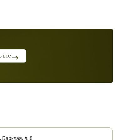
ь все
. Барклая, д. 8