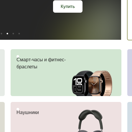
Купить
Купить
Купить
В каталог
Купить
Смарт-часы и фитнес-
браслеты
Наушники