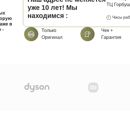
ТЦ Горбушк
уже 10 лет! Мы
ных
находимся :
Часы раб
торую
аже в
 -
Только
Чек +
Оригинал
Гарантия