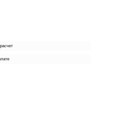
 расчет
плате