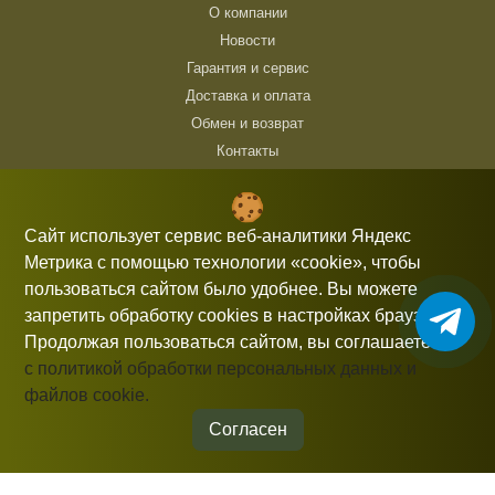
О компании
Новости
Гарантия и сервис
Доставка и оплата
Обмен и возврат
Контакты
ТЦ Горбушка, г. Москва, ул. Барклая, 8, павильон 140/6 (1 этаж)
10:00 — 21:00 без выходных
Сайт использует сервис веб-аналитики Яндекс
Метрика с помощью технологии «cookie», чтобы
+7 (926) 714 00 54
пользоваться сайтом было удобнее. Вы можете
gorbushka-moscow@yandex.ru
запретить обработку cookies в настройках браузера.
Продолжая пользоваться сайтом, вы соглашаетесь
с политикой обработки персональных данных и
файлов cookie.
Информация, представленная на сайте, не является публичной
офертой.
Согласен
© 2026 gorbushka-moscow
Политика конфиденциальности
Разработка сайта
Студия «СТРОИМ САЙТ»