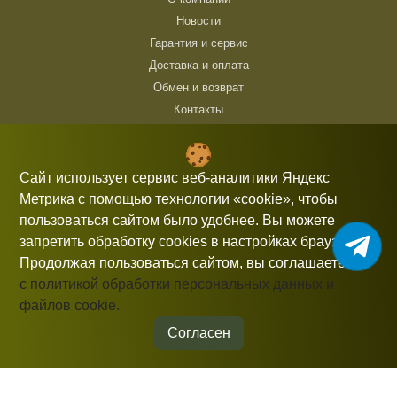
Новости
Гарантия и сервис
Доставка и оплата
Обмен и возврат
Контакты
ТЦ Горбушка, г. Москва, ул. Барклая, 8, павильон 140/6 (1 этаж)
10:00 — 21:00 без выходных
Сайт использует сервис веб-аналитики Яндекс
Метрика с помощью технологии «cookie», чтобы
+7 (926) 714 00 54
пользоваться сайтом было удобнее. Вы можете
gorbushka-moscow@yandex.ru
запретить обработку cookies в настройках браузера.
Продолжая пользоваться сайтом, вы соглашаетесь
с политикой обработки персональных данных и
файлов cookie.
Информация, представленная на сайте, не является публичной
офертой.
Согласен
© 2026 gorbushka-moscow
Политика конфиденциальности
Разработка сайта
Студия «СТРОИМ САЙТ»