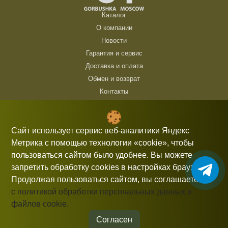
Каталог
О компании
Новости
Гарантия и сервис
Доставка и оплата
Обмен и возврат
Контакты
ТЦ Горбушка, г. Москва, ул. Барклая, 8, павильон 140/6 (1 этаж)
10:00 — 21:00 без выходных
Сайт использует сервис веб-аналитики Яндекс
Метрика с помощью технологии «cookie», чтобы
+7 (926) 714 00 54
пользоваться сайтом было удобнее. Вы можете
gorbushka-moscow@yandex.ru
запретить обработку cookies в настройках браузера.
Продолжая пользоваться сайтом, вы соглашаетесь
с политикой обработки персональных данных и
файлов cookie.
Информация, представленная на сайте, не является публичной
офертой.
Согласен
© 2026 gorbushka-moscow