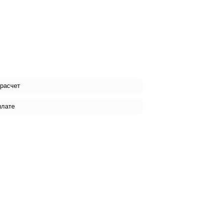
 расчет
плате