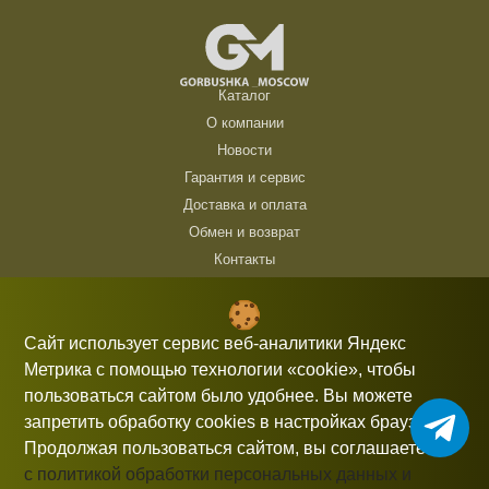
Каталог
О компании
Новости
Гарантия и сервис
Доставка и оплата
Обмен и возврат
Контакты
ТЦ Горбушка, г. Москва, ул. Барклая, 8, павильон 140/6 (1 этаж)
10:00 — 21:00 без выходных
Сайт использует сервис веб-аналитики Яндекс
Метрика с помощью технологии «cookie», чтобы
+7 (926) 714 00 54
пользоваться сайтом было удобнее. Вы можете
gorbushka-moscow@yandex.ru
запретить обработку cookies в настройках браузера.
Продолжая пользоваться сайтом, вы соглашаетесь
с политикой обработки персональных данных и