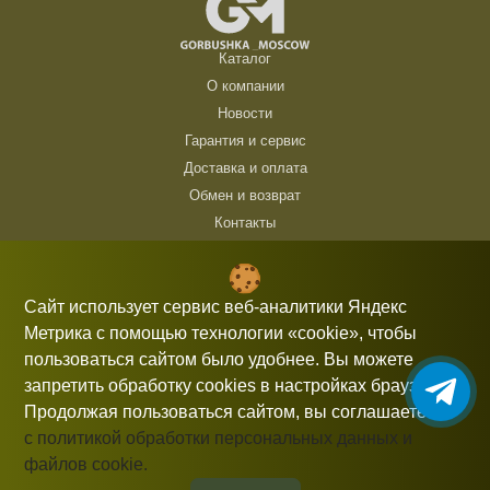
Каталог
О компании
Новости
Гарантия и сервис
Доставка и оплата
Обмен и возврат
Контакты
ТЦ Горбушка, г. Москва, ул. Барклая, 8, павильон 140/6 (1 этаж)
10:00 — 21:00 без выходных
Сайт использует сервис веб-аналитики Яндекс
Метрика с помощью технологии «cookie», чтобы
+7 (926) 714 00 54
пользоваться сайтом было удобнее. Вы можете
gorbushka-moscow@yandex.ru
запретить обработку cookies в настройках браузера.
Продолжая пользоваться сайтом, вы соглашаетесь
с политикой обработки персональных данных и
файлов cookie.
Информация, представленная на сайте, не является публичной