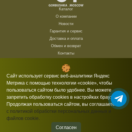
Каталог
О компании
Новости
Гарантия и сервис
Доставка и оплата
Обмен и возврат
Контакты
ТЦ Горбушка, г. Москва, ул. Барклая, 8, павильон 140/6 (1 этаж)
10:00 — 21:00 без выходных
Сайт использует сервис веб-аналитики Яндекс
Метрика с помощью технологии «cookie», чтобы
+7 (926) 714 00 54
пользоваться сайтом было удобнее. Вы можете
gorbushka-moscow@yandex.ru
запретить обработку cookies в настройках браузера.
Продолжая пользоваться сайтом, вы соглашаетесь
с политикой обработки персональных данных и
файлов cookie.
Информация, представленная на сайте, не является публичной
офертой.
Согласен
© 2026 gorbushka-moscow