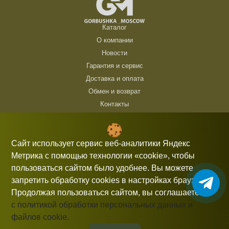
Каталог
О компании
Новости
Гарантия и сервис
Доставка и оплата
Обмен и возврат
Контакты
ТЦ Горбушка, г. Москва, ул. Барклая, 8, павильон 140/6 (1 этаж)
10:00 — 21:00 без выходных
Сайт использует сервис веб-аналитики Яндекс
Метрика с помощью технологии «cookie», чтобы
+7 (926) 714 00 54
пользоваться сайтом было удобнее. Вы можете
gorbushka-moscow@yandex.ru
запретить обработку cookies в настройках браузера.
Продолжая пользоваться сайтом, вы соглашаетесь
с политикой обработки персональных данных и
файлов cookie.
Информация, представленная на сайте, не является публичной