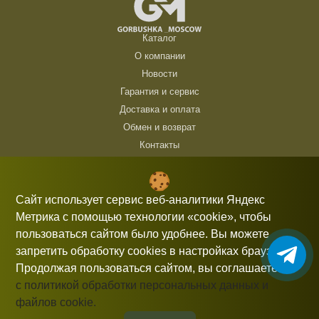
Каталог
О компании
Новости
Гарантия и сервис
Доставка и оплата
Обмен и возврат
Контакты
ТЦ Горбушка, г. Москва, ул. Барклая, 8, павильон 140/6 (1 этаж)
10:00 — 21:00 без выходных
Сайт использует сервис веб-аналитики Яндекс
Метрика с помощью технологии «cookie», чтобы
+7 (926) 714 00 54
пользоваться сайтом было удобнее. Вы можете
gorbushka-moscow@yandex.ru
запретить обработку cookies в настройках браузера.
Продолжая пользоваться сайтом, вы соглашаетесь
с политикой обработки персональных данных и
файлов cookie.
Информация, представленная на сайте, не является публичной