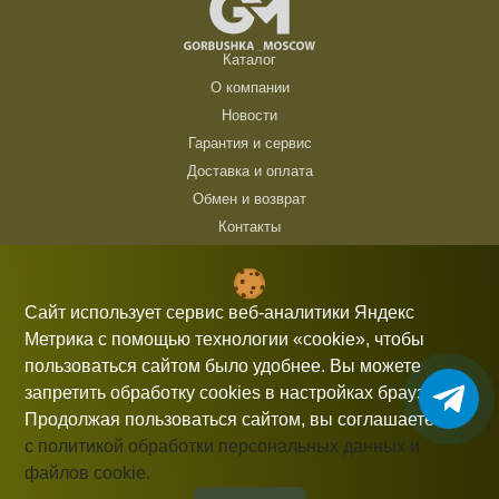
Каталог
О компании
Новости
Гарантия и сервис
Доставка и оплата
Обмен и возврат
Контакты
ТЦ Горбушка, г. Москва, ул. Барклая, 8, павильон 140/6 (1 этаж)
10:00 — 21:00 без выходных
Сайт использует сервис веб-аналитики Яндекс
Метрика с помощью технологии «cookie», чтобы
+7 (926) 714 00 54
пользоваться сайтом было удобнее. Вы можете
gorbushka-moscow@yandex.ru
запретить обработку cookies в настройках браузера.
Продолжая пользоваться сайтом, вы соглашаетесь
с политикой обработки персональных данных и
файлов cookie.
Информация, представленная на сайте, не является публичной