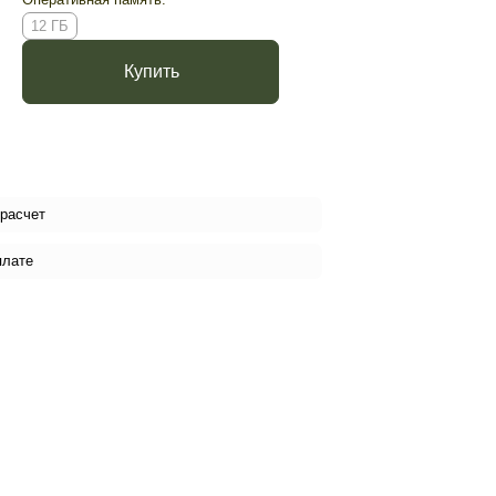
12 ГБ
Купить
 расчет
плате