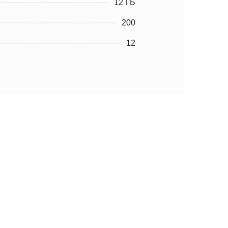
12 ГБ
200
12