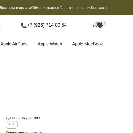
Доставка и оплата
Обмен и возврат
Гарантия и сервис
Контакты
0
0
0
0
+7 (926) 714 00 54
Apple AirPods
Apple Watch
Apple MacBook
Диагональ дисплея:
6.9"
Оперативная память: