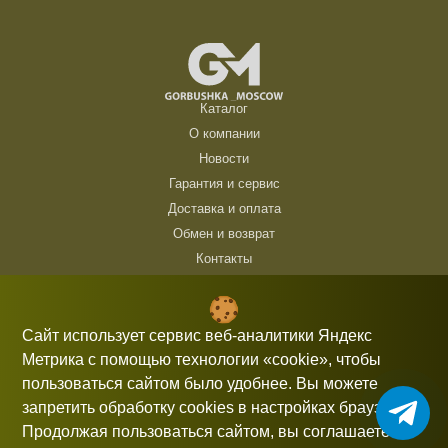
Каталог
О компании
Новости
Гарантия и сервис
Доставка и оплата
Обмен и возврат
Контакты
ТЦ Горбушка, г. Москва, ул. Барклая, 8, павильон 140/6 (1 этаж)
10:00 — 21:00 без выходных
Сайт использует сервис веб-аналитики Яндекс
Метрика с помощью технологии «cookie», чтобы
+7 (926) 714 00 54
пользоваться сайтом было удобнее. Вы можете
gorbushka-moscow@yandex.ru
запретить обработку cookies в настройках браузера.
Продолжая пользоваться сайтом, вы соглашаетесь