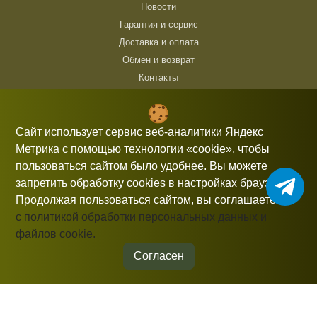
Новости
Гарантия и сервис
Доставка и оплата
Обмен и возврат
Контакты
ТЦ Горбушка, г. Москва, ул. Барклая, 8, павильон 140/6 (1 этаж)
10:00 — 21:00 без выходных
Сайт использует сервис веб-аналитики Яндекс
Метрика с помощью технологии «cookie», чтобы
+7 (926) 714 00 54
пользоваться сайтом было удобнее. Вы можете
gorbushka-moscow@yandex.ru
запретить обработку cookies в настройках браузера.
Продолжая пользоваться сайтом, вы соглашаетесь
с политикой обработки персональных данных и
файлов cookie.
Информация, представленная на сайте, не является публичной
офертой.
Согласен
© 2026 gorbushka-moscow
Политика конфиденциальности
Разработка сайта
Студия «СТРОИМ САЙТ»