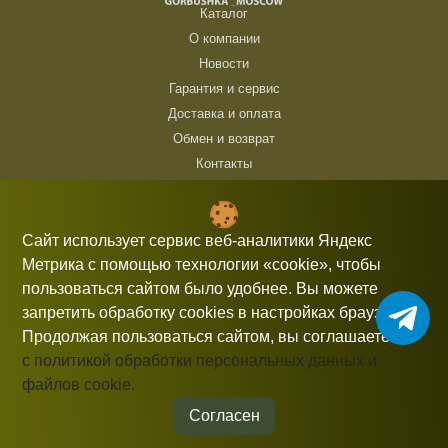
Каталог
О компании
Новости
Гарантия и сервис
Доставка и оплата
Обмен и возврат
Контакты
ТЦ Горбушка, г. Москва, ул. Барклая, 8, павильон 140/6 (1 этаж)
10:00 — 21:00 без выходных
Сайт использует сервис веб-аналитики Яндекс
Метрика с помощью технологии «cookie», чтобы
+7 (926) 714 00 54
пользоваться сайтом было удобнее. Вы можете
gorbushka-moscow@yandex.ru
запретить обработку cookies в настройках браузера.
Продолжая пользоваться сайтом, вы соглашаетесь
с политикой обработки персональных данных и
файлов cookie.
Информация, представленная на сайте, не является публичной
офертой.
Согласен
© 2026 gorbushka-moscow
Политика конфиденциальности