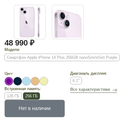
48 990 ₽
Модели:
Смартфон Apple iPhone 14 Plus 256GB nanoSim/eSim Purple
Цвет:
Диагональ дисплея:
6.1"
Встроенная память:
Все характеристики
128 ГБ
256 ГБ
Нет в наличии