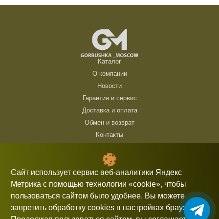
Каталог
О компании
Новости
Гарантия и сервис
Доставка и оплата
Обмен и возврат
Контакты
ТЦ Горбушка, г. Москва, ул. Барклая, 8, павильон 140/6 (1 этаж)
10:00 — 21:00 без выходных
Сайт использует сервис веб-аналитики Яндекс
Метрика с помощью технологии «cookie», чтобы
+7 (926) 714 00 54
пользоваться сайтом было удобнее. Вы можете
gorbushka-moscow@yandex.ru
запретить обработку cookies в настройках браузера.