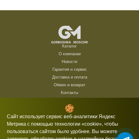
Каталог
О компании
Новости
Гарантия и сервис
Доставка и оплата
Обмен и возврат
Контакты
ТЦ Горбушка, г. Москва, ул. Барклая, 8, павильон 140/6 (1 этаж)
10:00 — 21:00 без выходных
Сайт использует сервис веб-аналитики Яндекс
Метрика с помощью технологии «cookie», чтобы
+7 (926) 714 00 54
пользоваться сайтом было удобнее. Вы можете
gorbushka-moscow@yandex.ru
запретить обработку cookies в настройках браузера.