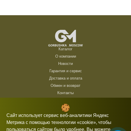
Каталог
О компании
Новости
Гарантия и сервис
Доставка и оплата
Обмен и возврат
Контакты
ТЦ Горбушка, г. Москва, ул. Барклая, 8, павильон 140/6 (1 этаж)
10:00 — 21:00 без выходных
Сайт использует сервис веб-аналитики Яндекс
Метрика с помощью технологии «cookie», чтобы
+7 (926) 714 00 54
пользоваться сайтом было удобнее. Вы можете
gorbushka-moscow@yandex.ru