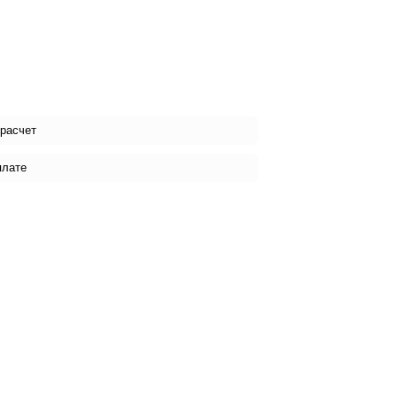
 расчет
плате