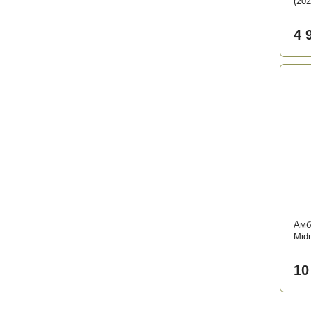
(20
4 
Амб
Midn
10