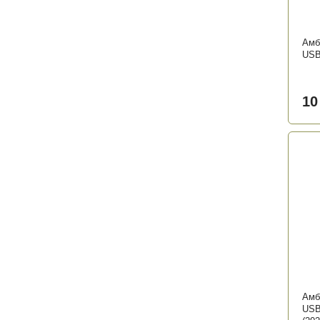
Амб
USB
10
Амб
USB