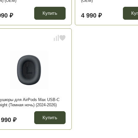
24) (OEM)
(OEM)
Купить
Ку
990 ₽
4 990 ₽
ушюры для AirPods Max USB-C
ight (Темная ночь) (2024-2026)
Купить
 990 ₽