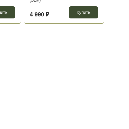
(OEM)
пить
Купить
4 990 ₽