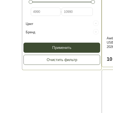
4990
-
10990
Цвет
Бренд
Амб
USB
202
Применить
10
Очистить фильтр