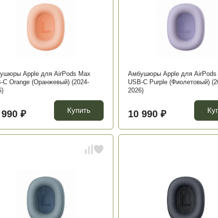
ушюры Apple для AirPods Max
Амбушюры Apple для AirPods
-C Orange (Оранжевый) (2024-
USB-C Purple (Фиолетовый) (2
6)
2026)
Купить
Ку
 990 ₽
10 990 ₽