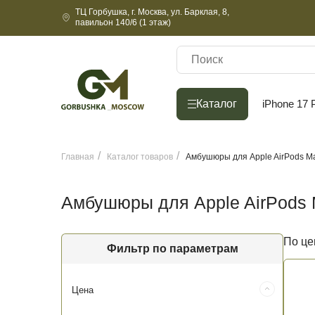
ТЦ Горбушка, г. Москва, ул. Барклая, 8,
павильон 140/6 (1 этаж)
Каталог
Каталог
iPhone 17 
Главная
Каталог товаров
Амбушюры для Apple AirPods M
Амбушюры для Apple AirPods
По це
Фильтр по параметрам
Цена