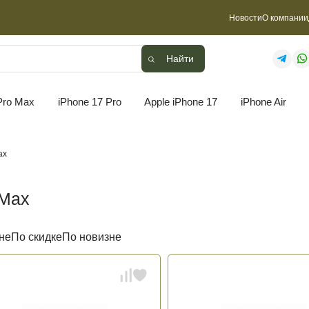
Новости
О компании
Найти
Найти
Pro Max
iPhone 17 Pro
Apple iPhone 17
iPhone Air
ax
 Max
не
По скидке
По новизне