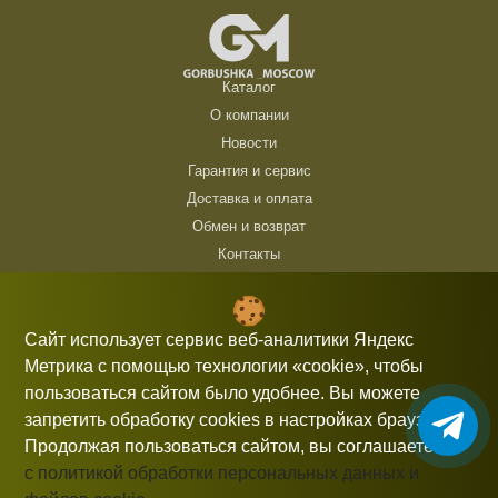
Каталог
О компании
Новости
Гарантия и сервис
Доставка и оплата
Обмен и возврат
Контакты
ТЦ Горбушка, г. Москва, ул. Барклая, 8, павильон 140/6 (1 этаж)
10:00 — 21:00 без выходных
Сайт использует сервис веб-аналитики Яндекс
Метрика с помощью технологии «cookie», чтобы
+7 (926) 714 00 54
пользоваться сайтом было удобнее. Вы можете
gorbushka-moscow@yandex.ru
запретить обработку cookies в настройках браузера.
Продолжая пользоваться сайтом, вы соглашаетесь
с политикой обработки персональных данных и