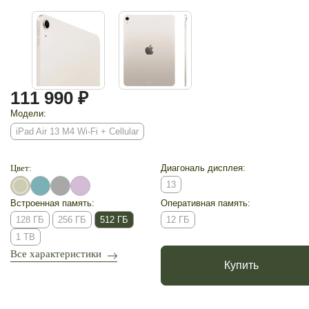
111 990 ₽
Модели:
iPad Air 13 M4 Wi-Fi + Cellular
Цвет:
Диагональ дисплея:
13
Встроенная память:
Оперативная память:
128 ГБ
256 ГБ
512 ГБ
12 ГБ
1 TB
Все характеристики
Купить