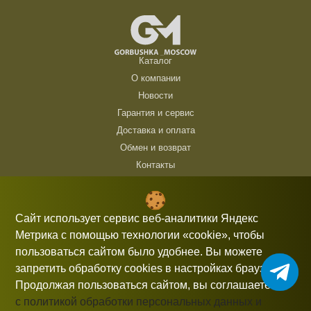
Каталог
О компании
Новости
Гарантия и сервис
Доставка и оплата
Обмен и возврат
Контакты
ТЦ Горбушка, г. Москва, ул. Барклая, 8, павильон 140/6 (1 этаж)
10:00 — 21:00 без выходных
Сайт использует сервис веб-аналитики Яндекс
Метрика с помощью технологии «cookie», чтобы
+7 (926) 714 00 54
пользоваться сайтом было удобнее. Вы можете
gorbushka-moscow@yandex.ru
запретить обработку cookies в настройках браузера.
Продолжая пользоваться сайтом, вы соглашаетесь
с политикой обработки персональных данных и