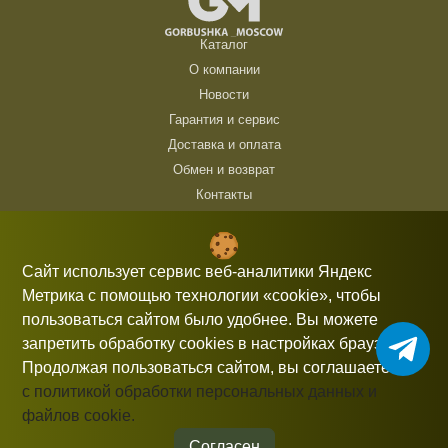
Каталог
О компании
Новости
Гарантия и сервис
Доставка и оплата
Обмен и возврат
Контакты
ТЦ Горбушка, г. Москва, ул. Барклая, 8, павильон 140/6 (1 этаж)
10:00 — 21:00 без выходных
Сайт использует сервис веб-аналитики Яндекс
Метрика с помощью технологии «cookie», чтобы
+7 (926) 714 00 54
пользоваться сайтом было удобнее. Вы можете
gorbushka-moscow@yandex.ru
запретить обработку cookies в настройках браузера.
Продолжая пользоваться сайтом, вы соглашаетесь
с политикой обработки персональных данных и
файлов cookie.
Информация, представленная на сайте, не является публичной
офертой.
Согласен