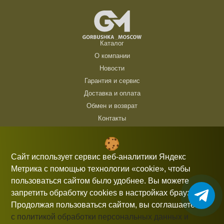
Каталог
О компании
Новости
Гарантия и сервис
Доставка и оплата
Обмен и возврат
Контакты
ТЦ Горбушка, г. Москва, ул. Барклая, 8, павильон 140/6 (1 этаж)
10:00 — 21:00 без выходных
Сайт использует сервис веб-аналитики Яндекс
Метрика с помощью технологии «cookie», чтобы
+7 (926) 714 00 54
пользоваться сайтом было удобнее. Вы можете
gorbushka-moscow@yandex.ru
запретить обработку cookies в настройках браузера.
Продолжая пользоваться сайтом, вы соглашаетесь
с политикой обработки персональных данных и