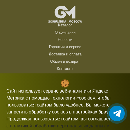
Каталог
О компании
Новости
Гарантия и сервис
Доставка и оплата
Обмен и возврат
Контакты
ТЦ Горбушка, г. Москва, ул. Барклая, 8, павильон 140/6 (1 этаж)
10:00 — 21:00 без выходных
Сайт использует сервис веб-аналитики Яндекс
Метрика с помощью технологии «cookie», чтобы
+7 (926) 714 00 54
пользоваться сайтом было удобнее. Вы можете
gorbushka-moscow@yandex.ru
запретить обработку cookies в настройках браузера.
Продолжая пользоваться сайтом, вы соглашаетесь
с политикой обработки персональных данных и