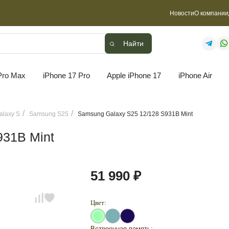
Новости
О компании
Найти
Найти
Pro Max
iPhone 17 Pro
Apple iPhone 17
iPhone Air
laxy S
Samsung S25
Samsung Galaxy S25 12/128 S931B Mint
931B Mint
51 990 ₽
Цвет:
Встроенная память: