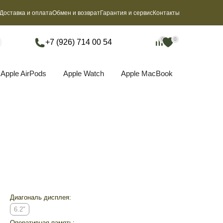
Доставка и оплата
Обмен и возврат
Гарантия и сервис
Контакты
0
0
0
0
+7 (926) 714 00 54
Apple AirPods
Apple Watch
Apple MacBook
Диагональ дисплея:
6.2"
Оперативная память: