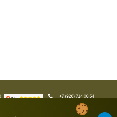
)
+7 (926) 714 00 54
gorbushka-moscow@yandex.ru