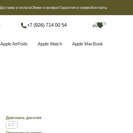
Доставка и оплата
Обмен и возврат
Гарантия и сервис
Контакты
0
0
0
0
+7 (926) 714 00 54
Apple AirPods
Apple Watch
Apple MacBook
Диагональ дисплея:
6.2"
Оперативная память: