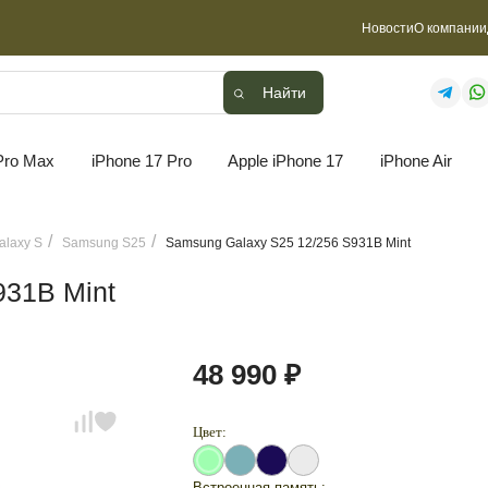
Новости
О компании
Найти
Найти
Pro Max
iPhone 17 Pro
Apple iPhone 17
iPhone Air
laxy S
Samsung S25
Samsung Galaxy S25 12/256 S931B Mint
931B Mint
48 990 ₽
Цвет:
Встроенная память: