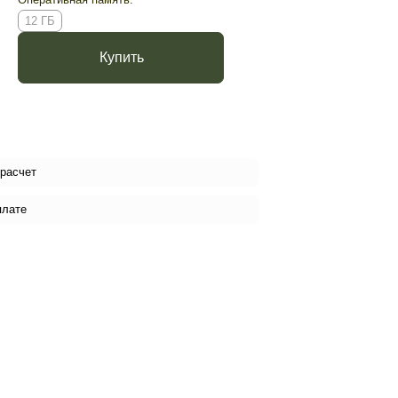
12 ГБ
Купить
 расчет
плате