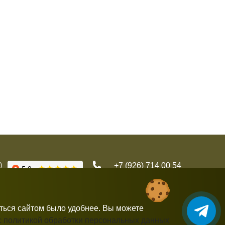
)
+7 (926) 714 00 54
gorbushka-moscow@yandex.ru
аться сайтом было удобнее. Вы можете
с политикой обработки персональных данных