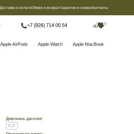
Доставка и оплата
Обмен и возврат
Гарантия и сервис
Контакты
0
0
0
0
+7 (926) 714 00 54
Apple AirPods
Apple Watch
Apple MacBook
Диагональ дисплея:
6.3"
Оперативная память: