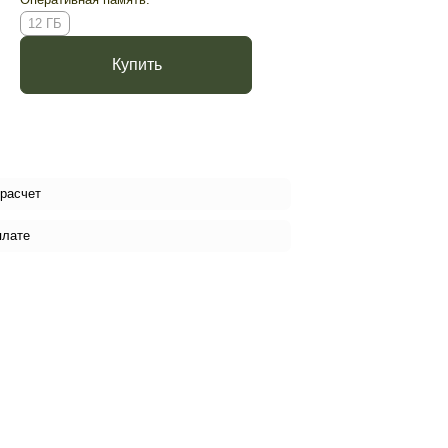
12 ГБ
Купить
 расчет
плате