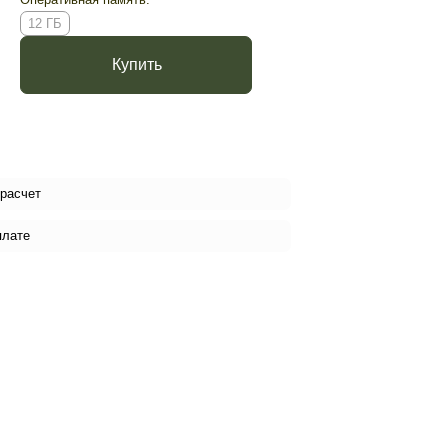
12 ГБ
Купить
 расчет
плате