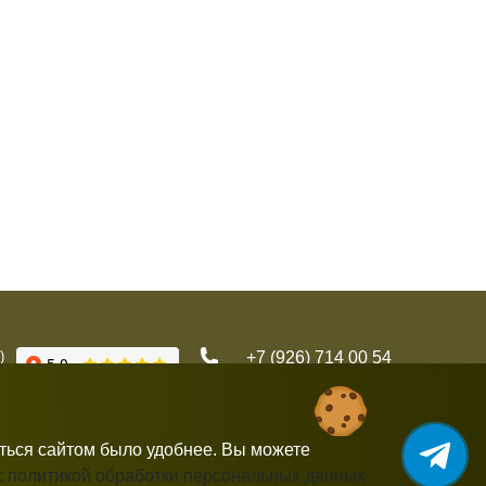
)
+7 (926) 714 00 54
gorbushka-moscow@yandex.ru
аться сайтом было удобнее. Вы можете
с политикой обработки персональных данных