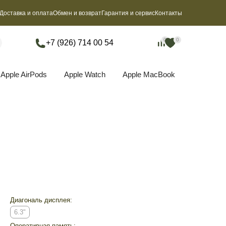
Доставка и оплата
Обмен и возврат
Гарантия и сервис
Контакты
0
0
0
0
+7 (926) 714 00 54
Apple AirPods
Apple Watch
Apple MacBook
Диагональ дисплея:
6.3"
Оперативная память: