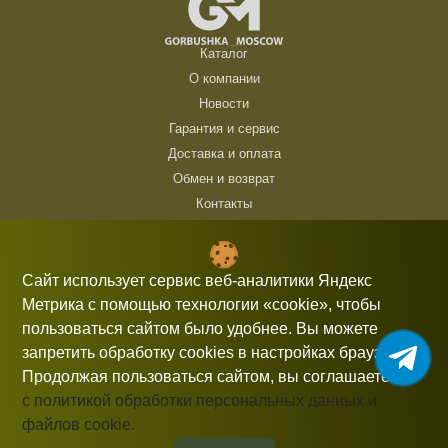
Каталог
О компании
Новости
Гарантия и сервис
Доставка и оплата
Обмен и возврат
Контакты
ТЦ Горбушка, г. Москва, ул. Барклая, 8, павильон 140/6 (1 этаж)
10:00 — 21:00 без выходных
Сайт использует сервис веб-аналитики Яндекс
Метрика с помощью технологии «cookie», чтобы
+7 (926) 714 00 54
пользоваться сайтом было удобнее. Вы можете
gorbushka-moscow@yandex.ru
запретить обработку cookies в настройках браузера.
Продолжая пользоваться сайтом, вы соглашаетесь
с политикой обработки персональных данных и
файлов cookie.
Информация, представленная на сайте, не является публичной