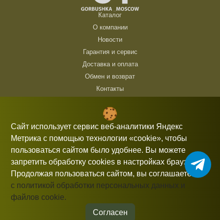
Каталог
О компании
Новости
Гарантия и сервис
Доставка и оплата
Обмен и возврат
Контакты
ТЦ Горбушка, г. Москва, ул. Барклая, 8, павильон 140/6 (1 этаж)
10:00 — 21:00 без выходных
Сайт использует сервис веб-аналитики Яндекс
Метрика с помощью технологии «cookie», чтобы
+7 (926) 714 00 54
пользоваться сайтом было удобнее. Вы можете
gorbushka-moscow@yandex.ru
запретить обработку cookies в настройках браузера.
Продолжая пользоваться сайтом, вы соглашаетесь
с политикой обработки персональных данных и
файлов cookie.
Информация, представленная на сайте, не является публичной
офертой.
Согласен
© 2026 gorbushka-moscow