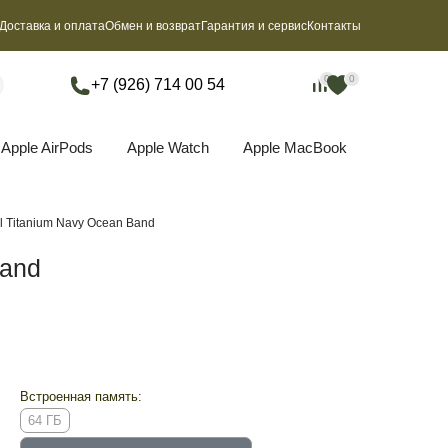
Доставка и оплата
Обмен и возврат
Гарантия и сервис
Контакты
0
0
0
0
+7 (926) 714 00 54
Apple AirPods
Apple Watch
Apple MacBook
l Titanium Navy Ocean Band
Band
Встроенная память:
64 ГБ