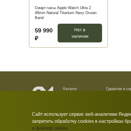
Смарт-часы Apple Watch Ultra 2
49mm Natural Titanium Navy Ocean
Band
59 990
Нет в
наличии
₽
Каталог
Гарантия и с
Доставка и о
О компании
Обмен и возв
Новости
Контакты
Сайт использует сервис веб-аналитики Янде
запретить обработку cookies в настройках б
и файлов cookie.