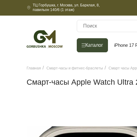
ТЦ Горбушка, г. Москва, ул. Барклая, 8,
павильон 140/6 (1 этаж)
Каталог
Каталог
iPhone 17 
Главная
Смарт-часы и фитнес-браслеты
Смарт часы App
Смарт-часы Apple Watch Ultra