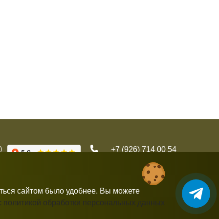
)
+7 (926) 714 00 54
gorbushka-moscow@yandex.ru
аться сайтом было удобнее. Вы можете
с политикой обработки персональных данных