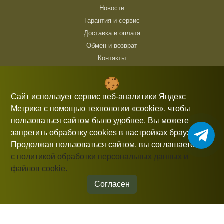
Новости
Гарантия и сервис
Доставка и оплата
Обмен и возврат
Контакты
ТЦ Горбушка, г. Москва, ул. Барклая, 8, павильон 140/6 (1 этаж)
10:00 — 21:00 без выходных
Сайт использует сервис веб-аналитики Яндекс
Метрика с помощью технологии «cookie», чтобы
+7 (926) 714 00 54
пользоваться сайтом было удобнее. Вы можете
gorbushka-moscow@yandex.ru
запретить обработку cookies в настройках браузера.
Продолжая пользоваться сайтом, вы соглашаетесь
с политикой обработки персональных данных и
файлов cookie.
Информация, представленная на сайте, не является публичной
офертой.
Согласен
© 2026 gorbushka-moscow
Политика конфиденциальности
Разработка сайта
Студия «СТРОИМ САЙТ»