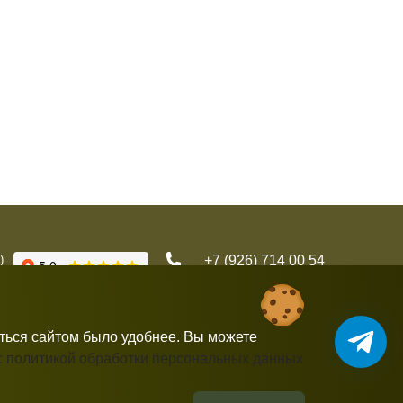
)
+7 (926) 714 00 54
gorbushka-moscow@yandex.ru
аться сайтом было удобнее. Вы можете
с политикой обработки персональных данных