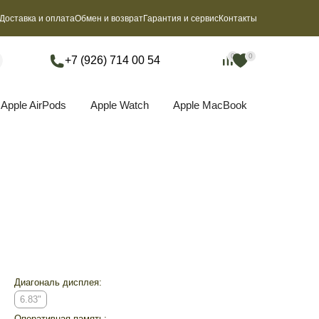
Доставка и оплата
Обмен и возврат
Гарантия и сервис
Контакты
0
0
0
0
+7 (926) 714 00 54
Apple AirPods
Apple Watch
Apple MacBook
Диагональ дисплея:
6.83"
Оперативная память: